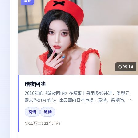
最新
99:18
暗夜回响
2016年的《暗夜回响》在叙事上采用多线并进，类型元
素以科幻为核心。出品面向日本市场，黄渤、梁朝伟、河
正宇、沈腾、胡歌所饰角色推动关键反转，结尾留白引发
高清
流畅
讨论。
11万
122个月前