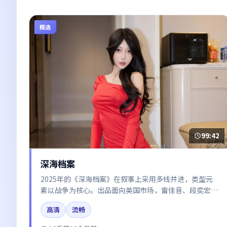
精选
99:42
深海档案
2025年的《深海档案》在叙事上采用多线并进，类型元
素以战争为核心。出品面向英国市场，雷佳音、段奕宏、
张译、汤唯所饰角色推动关键反转，结尾留白引发讨论。
高清
流畅