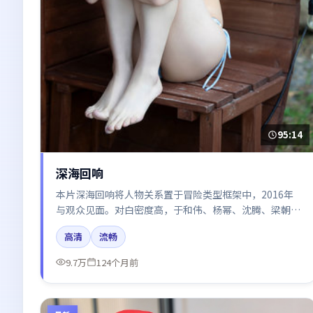
95:14
深海回响
本片深海回响将人物关系置于冒险类型框架中，2016年
与观众见面。对白密度高，于和伟、杨幂、沈腾、梁朝
伟、雷佳音的台词节奏值得关注；整体气质偏英国都市与
高清
流畅
冷色调摄影。
9.7万
124个月前