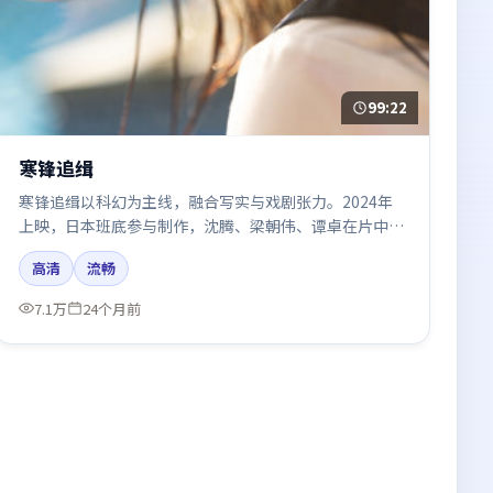
99:22
寒锋追缉
寒锋追缉以科幻为主线，融合写实与戏剧张力。2024年
上映，日本班底参与制作，沈腾、梁朝伟、谭卓在片中呈
现细腻表演，影像风格统一，配乐与剪辑强化了情绪曲
高清
流畅
线。
7.1万
24个月前