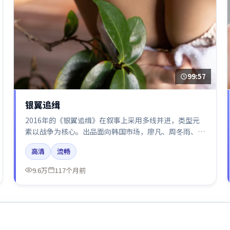
99:57
银翼追缉
2016年的《银翼追缉》在叙事上采用多线并进，类型元
素以战争为核心。出品面向韩国市场，廖凡、周冬雨、咏
梅、于和伟所饰角色推动关键反转，结尾留白引发讨论。
高清
流畅
9.6万
117个月前