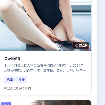
95:29
星河追缉
本片星河追缉将人物关系置于惊悚类型框架中，2016年
与观众见面。对白密度高，章子怡、黄渤、肖战、张子
枫、杨幂的台词节奏值得关注；整体气质偏英国都市与冷
高清
流畅
色调摄影。
12万
116个月前