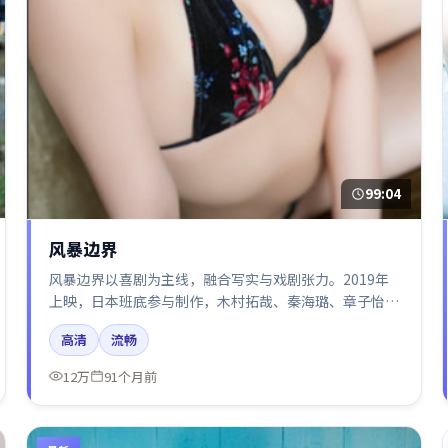
99:04
风暴边界
风暴边界以喜剧为主线，融合写实与戏剧张力。2019年
上映，日本班底参与制作，木村拓哉、秦海璐、章子怡、
张译在片中呈现细腻表演，影像风格统一，配乐与剪辑强
高清
流畅
化了情绪曲线。
12万
91个月前