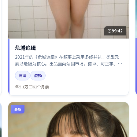
99:42
危城追缉
2021年的《危城追缉》在叙事上采用多线并进，类型元
素以悬疑为核心。出品面向法国市场，谭卓、河正宇、廖
凡所饰角色推动关键反转，结尾留白引发讨论。
高清
流畅
5.1万
62个月前
最新