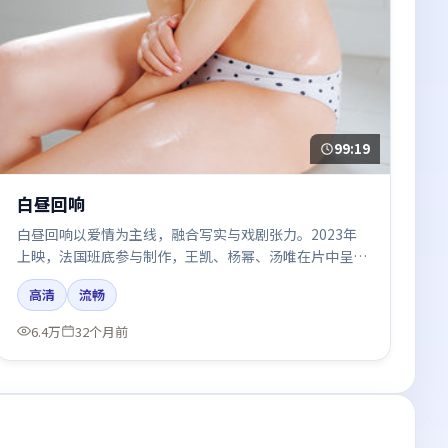
99:19
白昼回响
白昼回响以爱情为主线，融合写实与戏剧张力。2023年
上映，法国班底参与制作，王凯、杨幂、汤唯在片中呈现
细腻表演，影像风格统一，配乐与剪辑强化了情绪曲线。
高清
流畅
6.4万
32个月前